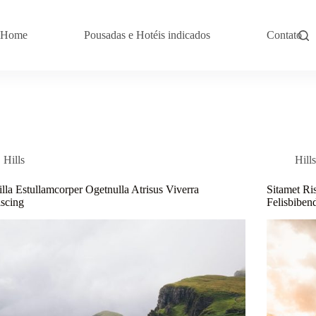
Home
Pousadas e Hotéis indicados
Contato
Hills
Hill
illa Estullamcorper Ogetnulla Atrisus Viverra
Sitamet Ri
scing
Felisbibe