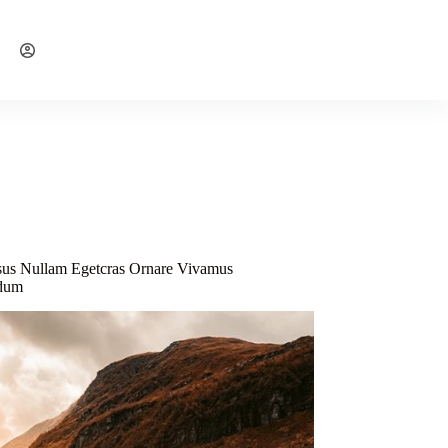
Reserve com tranquilidade na Booking
s
sus Nullam Egetcras Ornare Vivamus
ndum