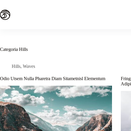
Pular
para
o
conteúdo
Categoria
Hills
Hills
,
Waves
Odio Utsem Nulla Pharetra Diam Sitametnisl Elementum
Fring
Adipi