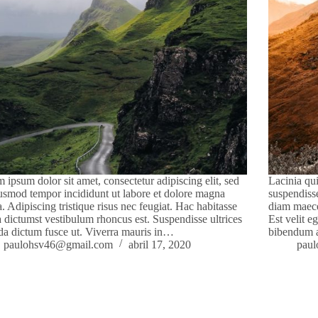
 ipsum dolor sit amet, consectetur adipiscing elit, sed
Lacinia qui
usmod tempor incididunt ut labore et dolore magna
suspendiss
a. Adipiscing tristique risus nec feugiat. Hac habitasse
diam maece
a dictumst vestibulum rhoncus est. Suspendisse ultrices
Est velit e
da dictum fusce ut. Viverra mauris in…
bibendum 
paulohsv46@gmail.com
abril 17, 2020
pau