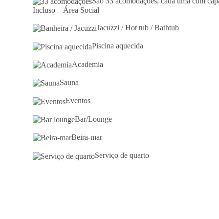
São 33 acomodações, cada uma com capa
Incluso – Área Social
Jacuzzi / Hot tub / Bathtub
Piscina aquecida
Academia
Sauna
Eventos
Bar/Lounge
Beira-mar
Serviço de quarto