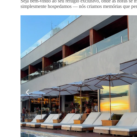
Seja bem-vindo ao seu refúgio exclusivo, onde as horas se m
simplesmente hospedamos — nós criamos memórias que perd