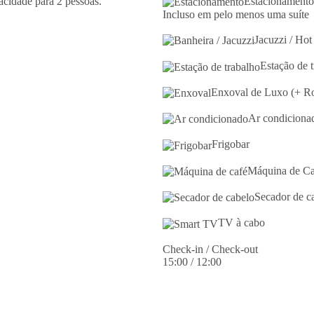
cidade para 2 pessoas.
Estacionamento
Incluso em pelo menos uma suíte
Jacuzzi / Hot
Estação de t
Enxoval de Luxo (+ Ro
Ar condiciona
Frigobar
Máquina de Ca
Secador de c
TV à cabo
Check-in / Check-out
15:00 / 12:00