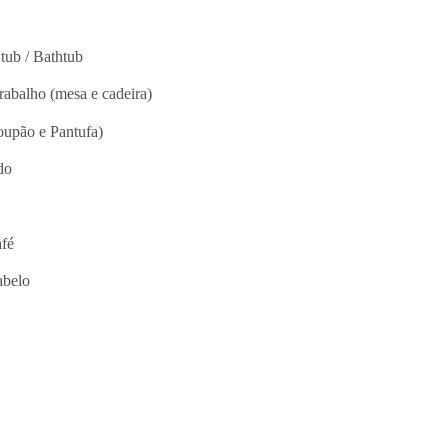
 tub / Bathtub
rabalho (mesa e cadeira)
upão e Pantufa)
do
fé
abelo